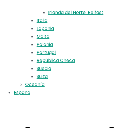
Irlanda del Norte. Belfast
Italia
Laponia
Malta
Polonia
Portugal
República Checa
Suecia
Suiza
Oceanía
España