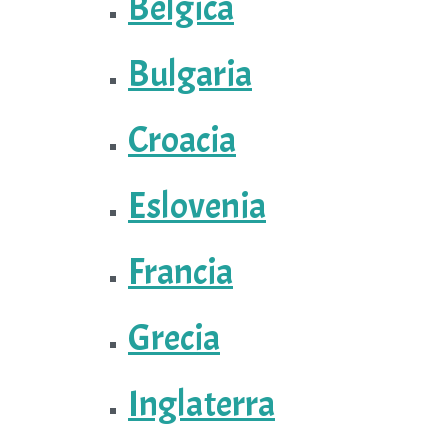
Bélgica
Bulgaria
Croacia
Eslovenia
Francia
Grecia
Inglaterra