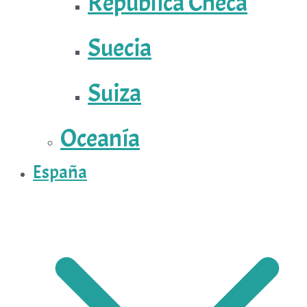
República Checa
Suecia
Suiza
Oceanía
España