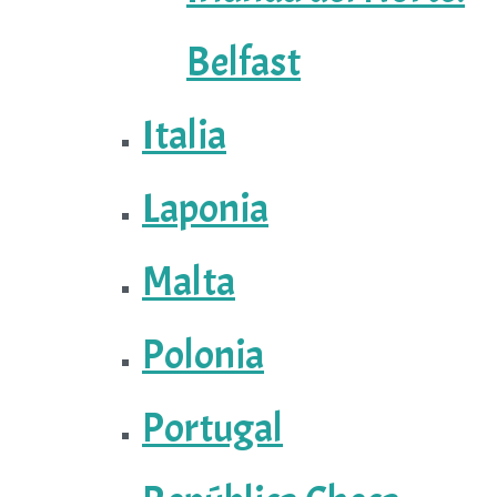
Belfast
Italia
Laponia
Malta
Polonia
Portugal