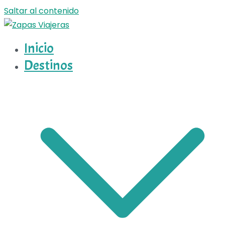
Saltar al contenido
Inicio
Zapas Viajeras
Zapas Viajeras viajes y escapadas pa que te copies
Destinos