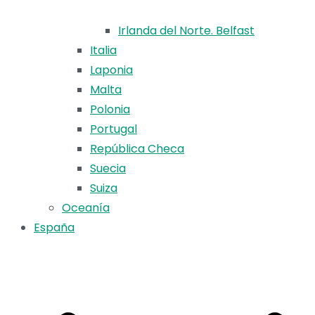
Irlanda del Norte. Belfast
Italia
Laponia
Malta
Polonia
Portugal
República Checa
Suecia
Suiza
Oceanía
España