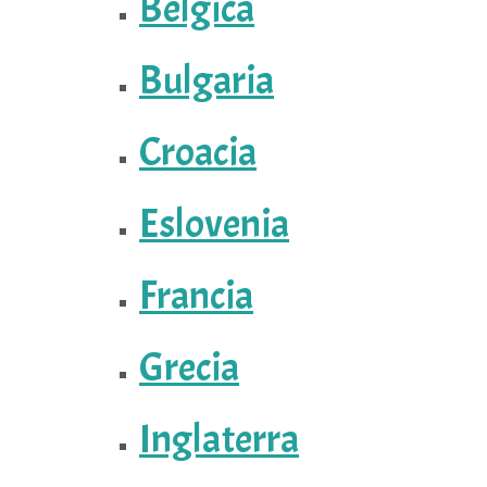
Bélgica
Bulgaria
Croacia
Eslovenia
Francia
Grecia
Inglaterra