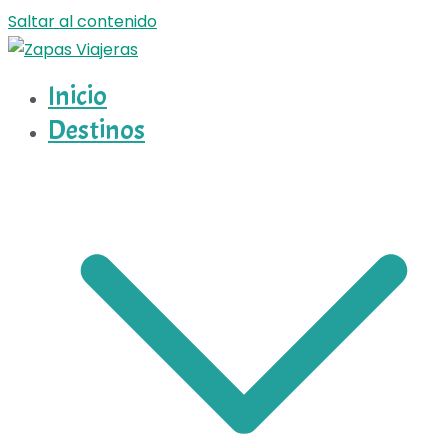
Saltar al contenido
Inicio
Zapas Viajeras
Zapas Viajeras viajes y escapadas pa que te copies
Destinos