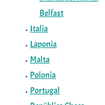
Belfast
Italia
Laponia
Malta
Polonia
Portugal