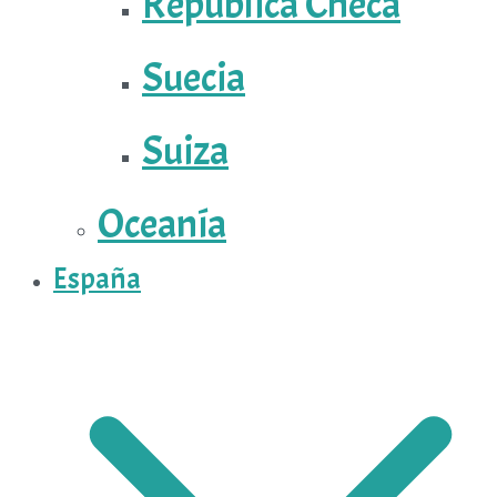
República Checa
Suecia
Suiza
Oceanía
España