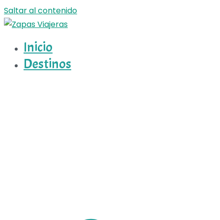
Saltar al contenido
Inicio
Zapas Viajeras
Zapas Viajeras viajes y escapadas pa que te copies
Destinos