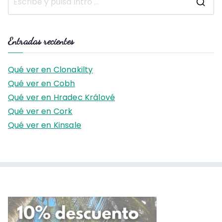
B
u
s
Entradas recientes
c
a
Qué ver en Clonakilty
r
Qué ver en Cobh
:
Qué ver en Hradec Králové
Qué ver en Cork
Qué ver en Kinsale