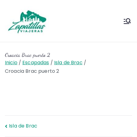
Saltar
al
contenido
Zapas
Zapas Viajeras viajes y
escapadas pa que te copies
Viajeras
Croacia Brac puerto 2
Inicio
Escapadas
Isla de Brac
Croacia Brac puerto 2
Navegación
Isla de Brac