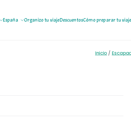
España
Organizo tu viaje
Descuentos
Cómo preparar tu viaj
jeras
 escapadas pa que te copies
Inicio
Escapa