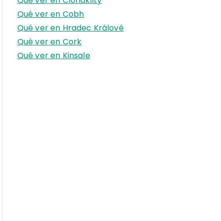
Qué ver en Clonakilty
r
Qué ver en Cobh
:
Qué ver en Hradec Králové
Qué ver en Cork
Qué ver en Kinsale