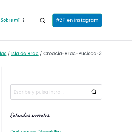
#ZP en Instagram
e
Sobre mí
das
Isla de Brac
Croacia-Brac-Pucisca-3
B
u
s
Entradas recientes
c
a