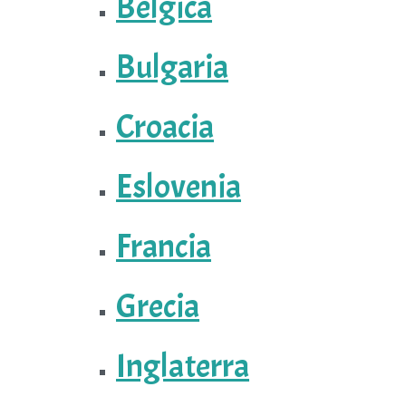
Bélgica
Bulgaria
Croacia
Eslovenia
Francia
Grecia
Inglaterra