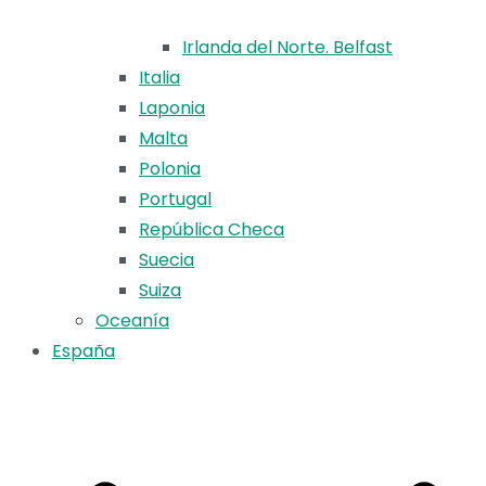
Irlanda del Norte. Belfast
Italia
Laponia
Malta
Polonia
Portugal
República Checa
Suecia
Suiza
Oceanía
España