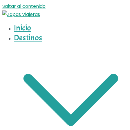
Saltar al contenido
Inicio
Zapas Viajeras
Zapas Viajeras viajes y escapadas pa que te copies
Destinos