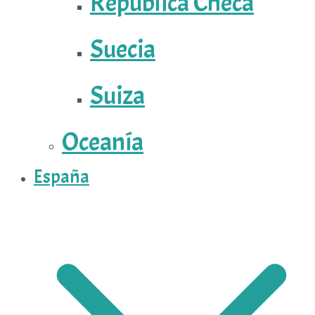
República Checa
Suecia
Suiza
Oceanía
España