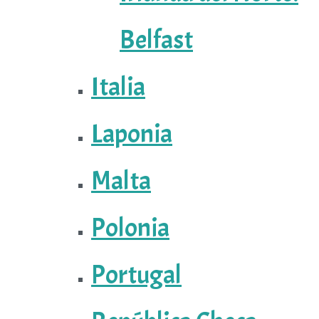
Belfast
Italia
Laponia
Malta
Polonia
Portugal