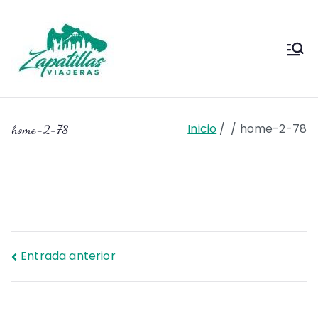
Saltar
al
contenido
Zapas
Zapas Viajeras viajes y
escapadas pa que te copies
Viajeras
Inicio
home-2-78
home-2-78
Navegación
Entrada anterior
de