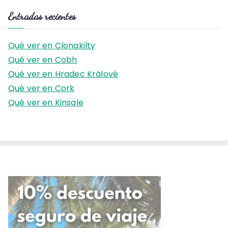
s
Entradas recientes
c
a
Qué ver en Clonakilty
r
Qué ver en Cobh
:
Qué ver en Hradec Králové
Qué ver en Cork
Qué ver en Kinsale