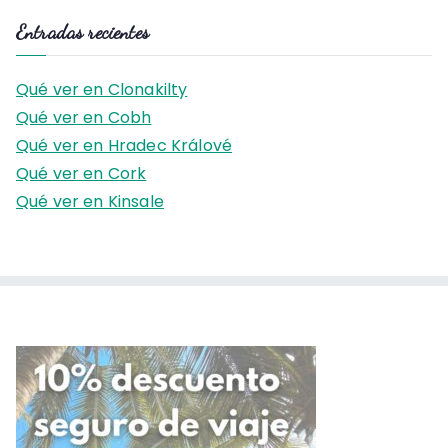
s
Entradas recientes
c
a
Qué ver en Clonakilty
r
Qué ver en Cobh
:
Qué ver en Hradec Králové
Qué ver en Cork
Qué ver en Kinsale