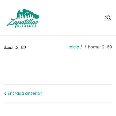
Saltar
al
contenido
Zapas
Zapas Viajeras viajes y
escapadas pa que te copies
Viajeras
Inicio
home-2-69
home-2-69
Navegación
Entrada anterior
de