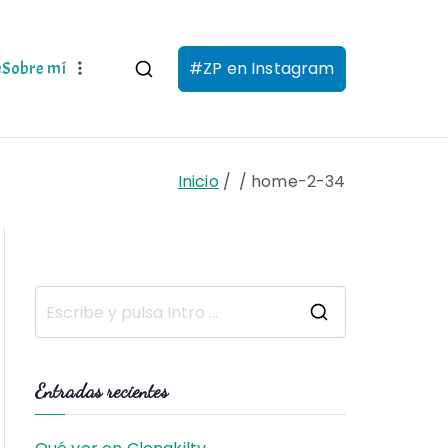
#ZP en Instagram
e
Sobre mí
Inicio
home-2-34
B
u
s
Entradas recientes
c
a