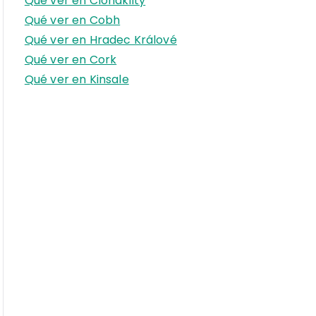
Qué ver en Clonakilty
r
Qué ver en Cobh
:
Qué ver en Hradec Králové
Qué ver en Cork
Qué ver en Kinsale