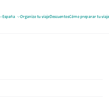
España
Organizo tu viaje
Descuentos
Cómo preparar tu viaj
jeras
 escapadas pa que te copies