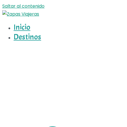
Saltar al contenido
Inicio
Zapas Viajeras
Zapas Viajeras viajes y escapadas pa que te copies
Destinos