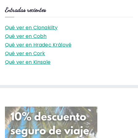
s
Entradas recientes
c
a
Qué ver en Clonakilty
r
Qué ver en Cobh
:
Qué ver en Hradec Králové
Qué ver en Cork
Qué ver en Kinsale