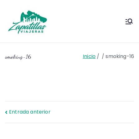
Saltar
al
contenido
Zapas
Zapas Viajeras viajes y
escapadas pa que te copies
Viajeras
Inicio
smoking-16
smoking-16
Navegación
Entrada anterior
de