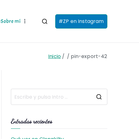
#ZP en Instagram
e
Sobre mí
Inicio
pin-export-42
B
u
s
Entradas recientes
c
a