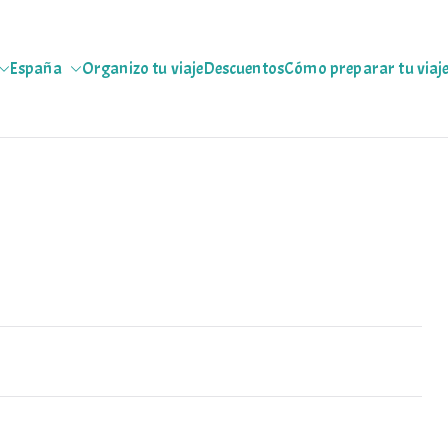
España
Organizo tu viaje
Descuentos
Cómo preparar tu viaj
jeras
 escapadas pa que te copies