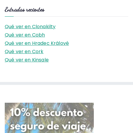
s
Entradas recientes
c
a
Qué ver en Clonakilty
r
Qué ver en Cobh
:
Qué ver en Hradec Králové
Qué ver en Cork
Qué ver en Kinsale