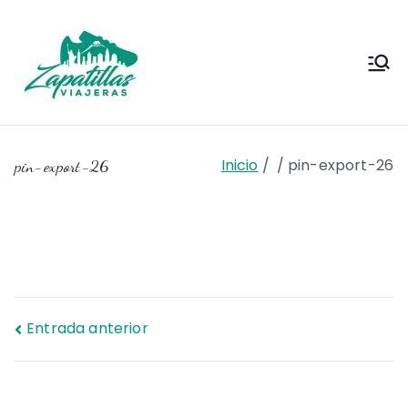
Saltar
al
contenido
Zapas
Zapas Viajeras viajes y
escapadas pa que te copies
Viajeras
Inicio
pin-export-26
pin-export-26
Navegación
Entrada anterior
de