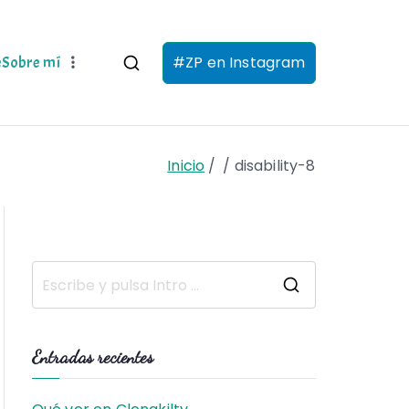
#ZP en Instagram
e
Sobre mí
Inicio
disability-8
B
u
s
Entradas recientes
c
a