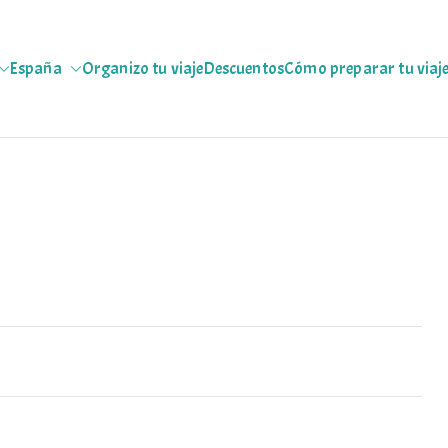
España
Organizo tu viaje
Descuentos
Cómo preparar tu viaj
jeras
 escapadas pa que te copies