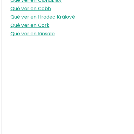
Qué ver en Clonakilty
r
Qué ver en Cobh
:
Qué ver en Hradec Králové
Qué ver en Cork
Qué ver en Kinsale