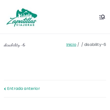
Saltar
al
contenido
Zapas
Zapas Viajeras viajes y
escapadas pa que te copies
Viajeras
Inicio
disability-6
disability-6
Navegación
Entrada anterior
de