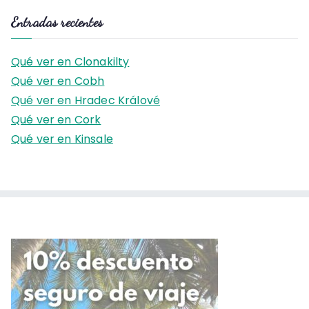
s
Entradas recientes
c
a
Qué ver en Clonakilty
r
Qué ver en Cobh
:
Qué ver en Hradec Králové
Qué ver en Cork
Qué ver en Kinsale