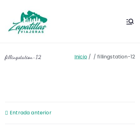
Saltar
al
contenido
Zapas
Zapas Viajeras viajes y
escapadas pa que te copies
Viajeras
Inicio
fillingstation-12
fillingstation-12
Navegación
Entrada anterior
de