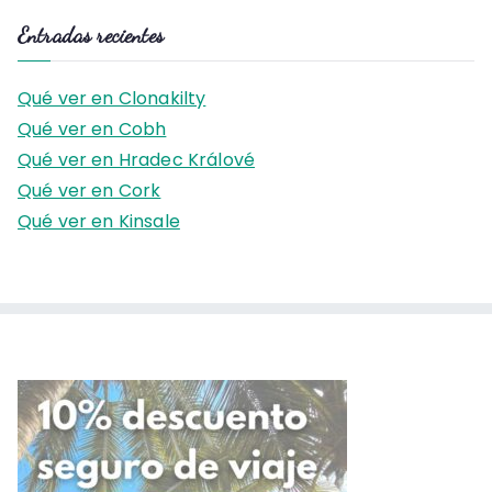
s
Entradas recientes
c
a
Qué ver en Clonakilty
r
Qué ver en Cobh
:
Qué ver en Hradec Králové
Qué ver en Cork
Qué ver en Kinsale