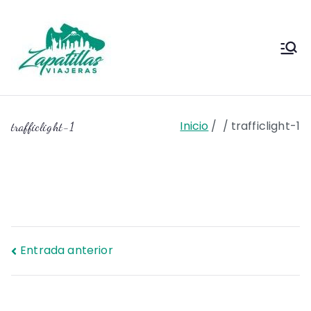
Saltar
al
contenido
Zapas
Zapas Viajeras viajes y
escapadas pa que te copies
Viajeras
Inicio
trafficlight-1
trafficlight-1
Navegación
Entrada anterior
de