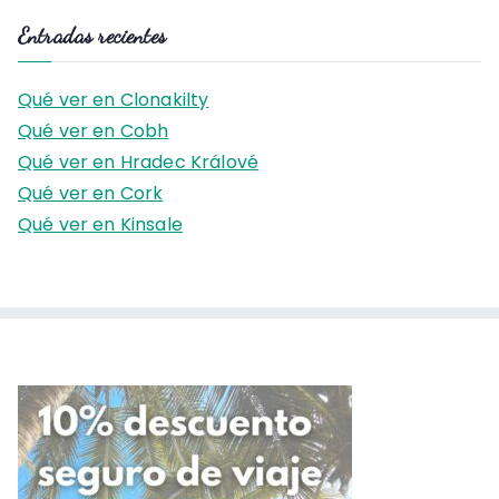
s
Entradas recientes
c
a
Qué ver en Clonakilty
r
Qué ver en Cobh
:
Qué ver en Hradec Králové
Qué ver en Cork
Qué ver en Kinsale