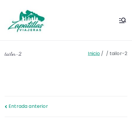
Saltar
al
contenido
Zapas
Zapas Viajeras viajes y
escapadas pa que te copies
Viajeras
Inicio
tailor-2
tailor-2
Navegación
Entrada anterior
de