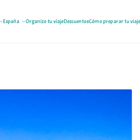
España
Organizo tu viaje
Descuentos
Cómo preparar tu viaj
jeras
 escapadas pa que te copies