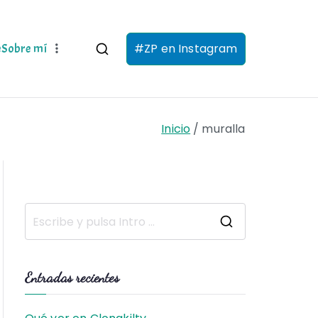
#ZP en Instagram
e
Sobre mí
Inicio
muralla
B
u
s
Entradas recientes
c
a