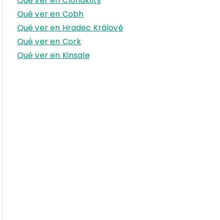
Qué ver en Clonakilty
r
Qué ver en Cobh
:
Qué ver en Hradec Králové
Qué ver en Cork
Qué ver en Kinsale