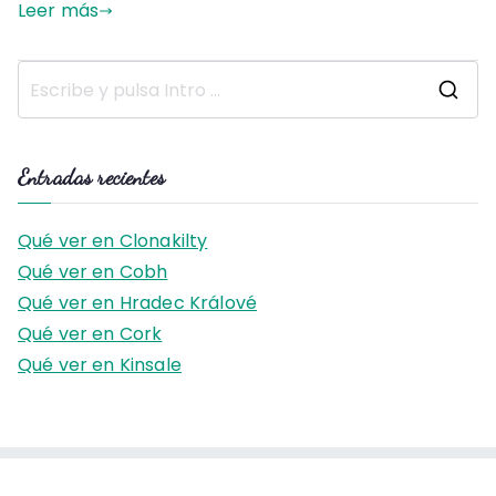
Leer más
B
u
s
Entradas recientes
c
a
Qué ver en Clonakilty
r
Qué ver en Cobh
:
Qué ver en Hradec Králové
Qué ver en Cork
Qué ver en Kinsale