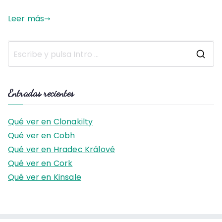
Leer más
B
u
s
Entradas recientes
c
a
Qué ver en Clonakilty
r
Qué ver en Cobh
:
Qué ver en Hradec Králové
Qué ver en Cork
Qué ver en Kinsale