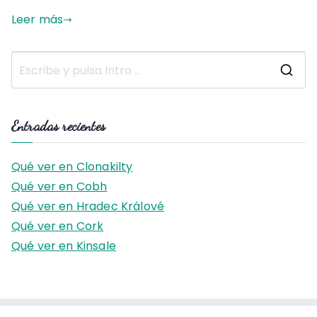
Leer más
B
u
s
Entradas recientes
c
a
Qué ver en Clonakilty
r
Qué ver en Cobh
:
Qué ver en Hradec Králové
Qué ver en Cork
Qué ver en Kinsale