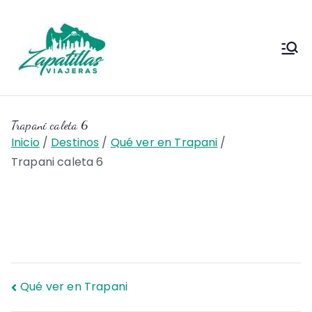
Saltar
al
contenido
Zapas
Zapas Viajeras viajes y
escapadas pa que te copies
Viajeras
Trapani caleta 6
Inicio
Destinos
Qué ver en Trapani
Trapani caleta 6
Navegación
Qué ver en Trapani