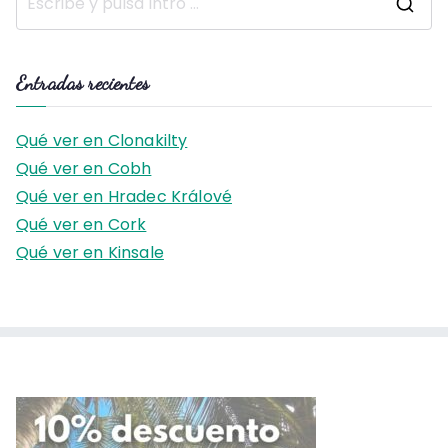
B
u
s
Entradas recientes
c
a
Qué ver en Clonakilty
r
Qué ver en Cobh
:
Qué ver en Hradec Králové
Qué ver en Cork
Qué ver en Kinsale