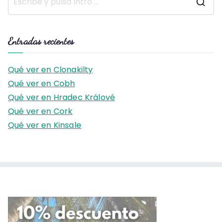
B
u
s
Entradas recientes
c
a
Qué ver en Clonakilty
r
Qué ver en Cobh
:
Qué ver en Hradec Králové
Qué ver en Cork
Qué ver en Kinsale