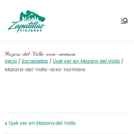
Saltar
al
contenido
Zapas
Zapas Viajeras viajes y
escapadas pa que te copies
Viajeras
Mazara-del-Vallo-arxo-normano
Inicio
Escapadas
Qué ver en Mazara del Vallo
Mazara-del-Vallo-arxo-normano
Navegación
Qué ver en Mazara del Vallo