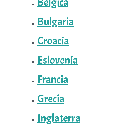
Bélgica
Bulgaria
Croacia
Eslovenia
Francia
Grecia
Inglaterra