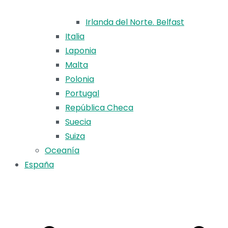
Irlanda del Norte. Belfast
Italia
Laponia
Malta
Polonia
Portugal
República Checa
Suecia
Suiza
Oceanía
España