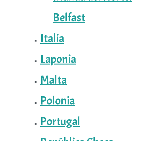
Belfast
Italia
Laponia
Malta
Polonia
Portugal