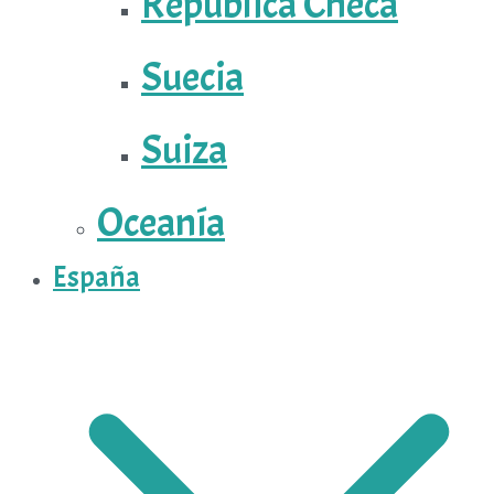
República Checa
Suecia
Suiza
Oceanía
España