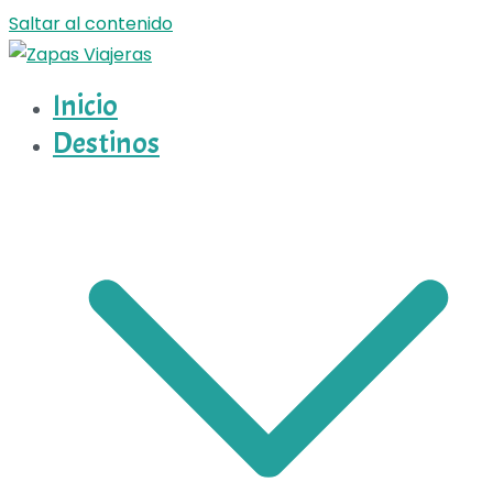
Saltar al contenido
Inicio
Zapas Viajeras
Zapas Viajeras viajes y escapadas pa que te copies
Destinos