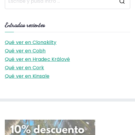
B
u
s
Entradas recientes
c
a
Qué ver en Clonakilty
r
Qué ver en Cobh
:
Qué ver en Hradec Králové
Qué ver en Cork
Qué ver en Kinsale