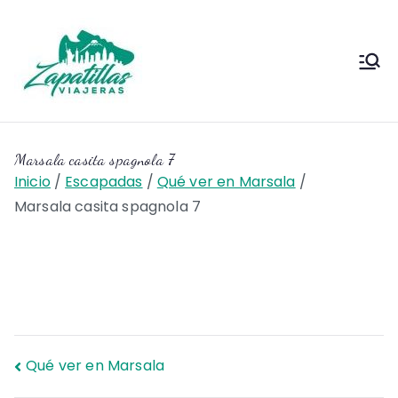
Saltar
al
contenido
Zapas
Zapas Viajeras viajes y
escapadas pa que te copies
Viajeras
Marsala casita spagnola 7
Inicio
Escapadas
Qué ver en Marsala
Marsala casita spagnola 7
Navegación
Qué ver en Marsala