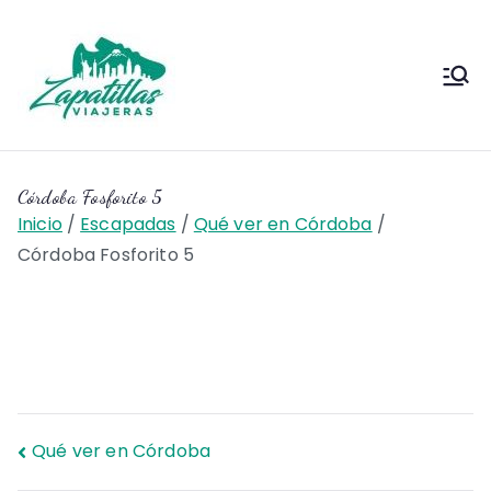
Saltar
al
contenido
Zapas
Zapas Viajeras viajes y
escapadas pa que te copies
Viajeras
Córdoba Fosforito 5
Inicio
Escapadas
Qué ver en Córdoba
Córdoba Fosforito 5
Navegación
Qué ver en Córdoba