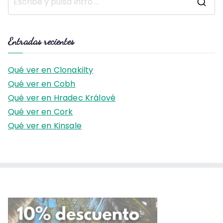
B
u
s
Entradas recientes
c
a
Qué ver en Clonakilty
r
Qué ver en Cobh
:
Qué ver en Hradec Králové
Qué ver en Cork
Qué ver en Kinsale