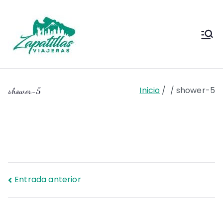
Saltar
al
contenido
Zapas
Zapas Viajeras viajes y
escapadas pa que te copies
Viajeras
Inicio
shower-5
shower-5
Navegación
Entrada anterior
de