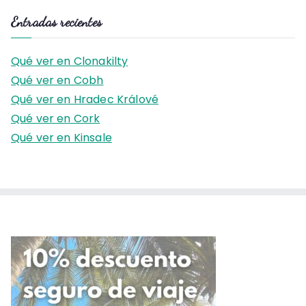
s
Entradas recientes
c
a
Qué ver en Clonakilty
r
Qué ver en Cobh
:
Qué ver en Hradec Králové
Qué ver en Cork
Qué ver en Kinsale