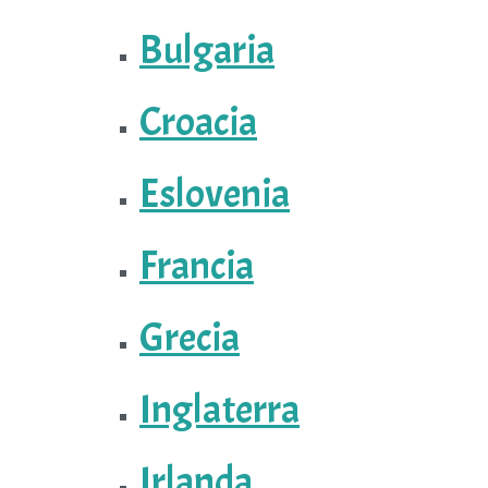
Bulgaria
Croacia
Eslovenia
Francia
Grecia
Inglaterra
Irlanda