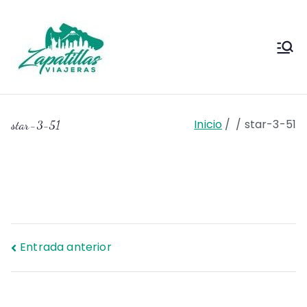
Saltar
al
contenido
Zapas
Zapas Viajeras viajes y
escapadas pa que te copies
Viajeras
Inicio
star-3-51
star-3-51
Navegación
Entrada anterior
de