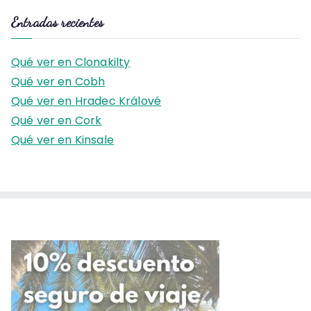
s
Entradas recientes
c
a
Qué ver en Clonakilty
r
Qué ver en Cobh
:
Qué ver en Hradec Králové
Qué ver en Cork
Qué ver en Kinsale