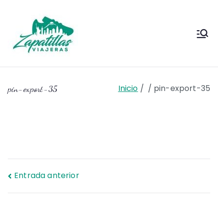
Saltar
al
contenido
Zapas
Zapas Viajeras viajes y
escapadas pa que te copies
Viajeras
Inicio
pin-export-35
pin-export-35
Navegación
Entrada anterior
de