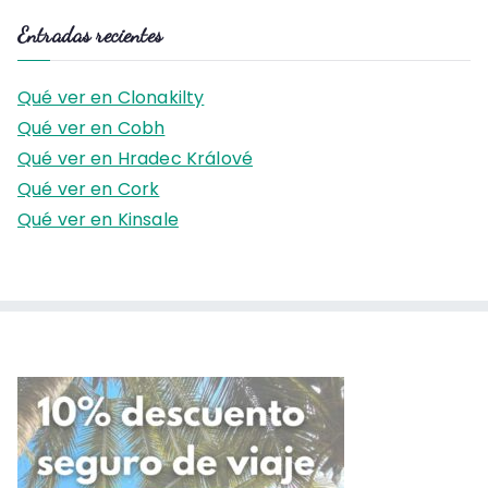
s
Entradas recientes
c
a
Qué ver en Clonakilty
r
Qué ver en Cobh
:
Qué ver en Hradec Králové
Qué ver en Cork
Qué ver en Kinsale