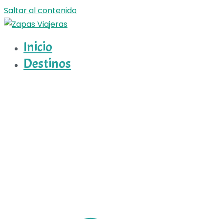
Saltar al contenido
Inicio
Zapas Viajeras
Zapas Viajeras viajes y escapadas pa que te copies
Destinos