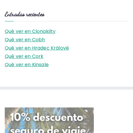
u
s
Entradas recientes
c
a
Qué ver en Clonakilty
r
Qué ver en Cobh
:
Qué ver en Hradec Králové
Qué ver en Cork
Qué ver en Kinsale