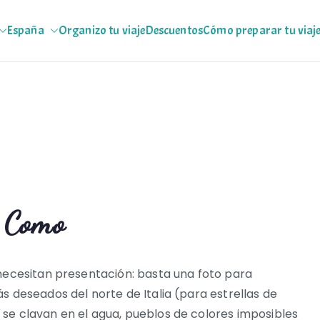
España
Organizo tu viaje
Descuentos
Cómo preparar tu viaj
jeras
 escapadas pa que te copies
e Como
necesitan presentación: basta una foto para
s deseados del norte de Italia (para estrellas de
se clavan en el agua, pueblos de colores imposibles