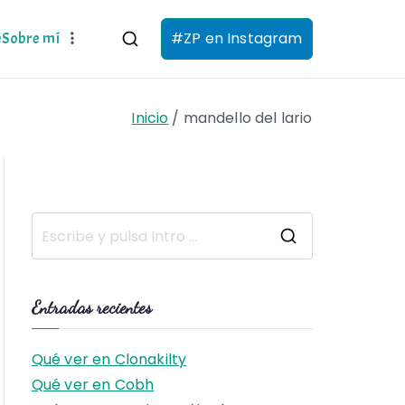
#ZP en Instagram
e
Sobre mí
Inicio
mandello del lario
B
u
s
Entradas recientes
c
a
Qué ver en Clonakilty
r
Qué ver en Cobh
: