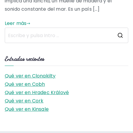
implica una lancha, un muelle de madera y el
sonido constante del mar. Es un país […]
Leer más
B
u
s
Entradas recientes
c
a
Qué ver en Clonakilty
r
Qué ver en Cobh
:
Qué ver en Hradec Králové
Qué ver en Cork
Qué ver en Kinsale