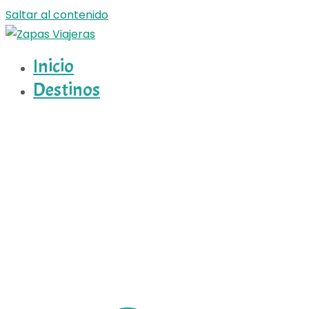
Saltar al contenido
Inicio
Zapas Viajeras
Zapas Viajeras viajes y escapadas pa que te copies
Destinos