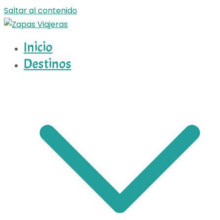
Saltar al contenido
Inicio
Zapas Viajeras
Zapas Viajeras viajes y escapadas pa que te copies
Destinos