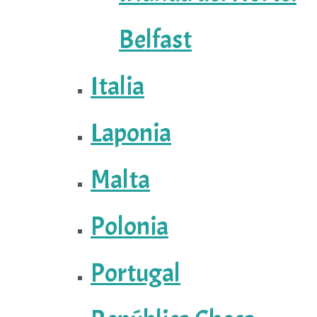
Belfast
Italia
Laponia
Malta
Polonia
Portugal