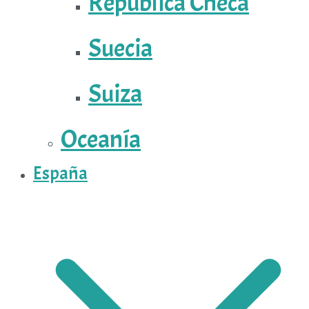
República Checa
Suecia
Suiza
Oceanía
España