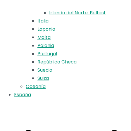
Irlanda del Norte. Belfast
Italia
Laponia
Malta
Polonia
Portugal
República Checa
Suecia
Suiza
Oceanía
España