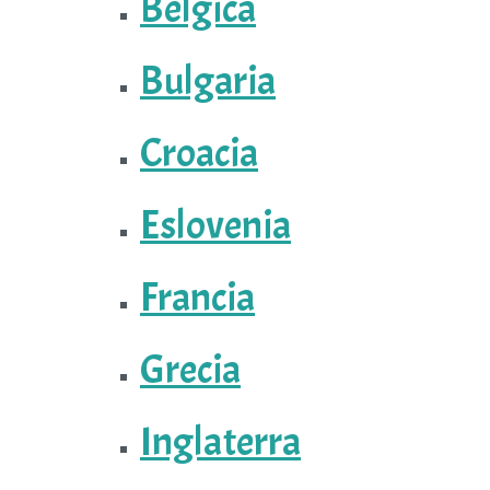
Bélgica
Bulgaria
Croacia
Eslovenia
Francia
Grecia
Inglaterra