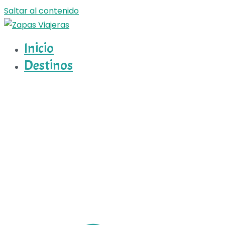
Saltar al contenido
Inicio
Zapas Viajeras
Zapas Viajeras viajes y escapadas pa que te copies
Destinos