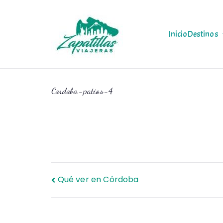
Saltar
al
contenido
Inicio
Destinos
Zapas Via
Zapas Viajeras viajes y
Cordoba-patios-4
Navegación
Qué ver en Córdoba
de