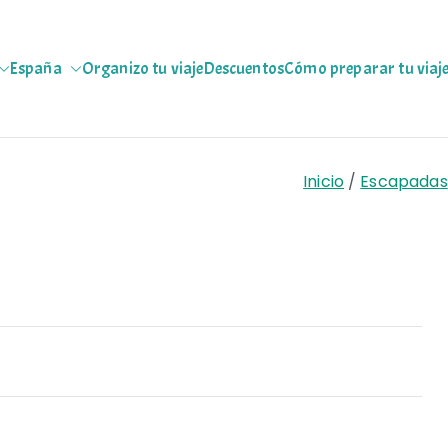
España
Organizo tu viaje
Descuentos
Cómo preparar tu viaj
jeras
 escapadas pa que te copies
Inicio
Escapadas