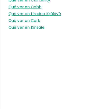
Qué ver en Clonakilty
r
Qué ver en Cobh
:
Qué ver en Hradec Králové
Qué ver en Cork
Qué ver en Kinsale