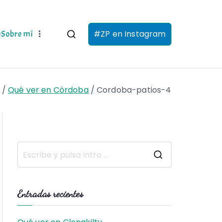
#ZP en Instagram
e
Sobre mí
Qué ver en Córdoba
Cordoba-patios-4
B
u
s
Entradas recientes
c
a