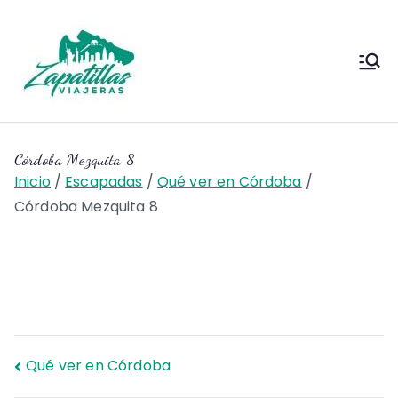
Saltar
al
contenido
Zapas
Zapas Viajeras viajes y
escapadas pa que te copies
Viajeras
Córdoba Mezquita 8
Inicio
Escapadas
Qué ver en Córdoba
Córdoba Mezquita 8
Navegación
Qué ver en Córdoba