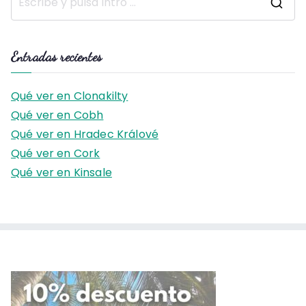
B
u
s
Entradas recientes
c
a
Qué ver en Clonakilty
r
Qué ver en Cobh
:
Qué ver en Hradec Králové
Qué ver en Cork
Qué ver en Kinsale