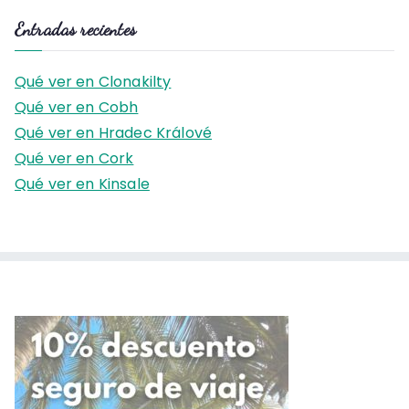
s
Entradas recientes
c
a
Qué ver en Clonakilty
r
Qué ver en Cobh
:
Qué ver en Hradec Králové
Qué ver en Cork
Qué ver en Kinsale