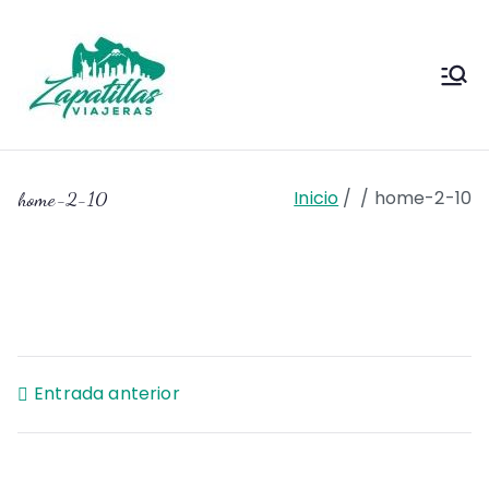
Saltar
al
contenido
Zapas
Zapas Viajeras viajes y
escapadas pa que te copies
Viajeras
Inicio
home-2-10
home-2-10
Navegación
Entrada anterior
de