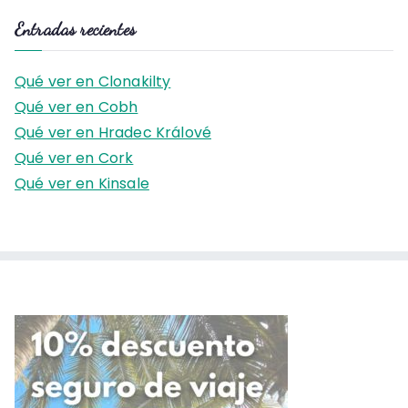
s
Entradas recientes
c
a
Qué ver en Clonakilty
r
Qué ver en Cobh
:
Qué ver en Hradec Králové
Qué ver en Cork
Qué ver en Kinsale