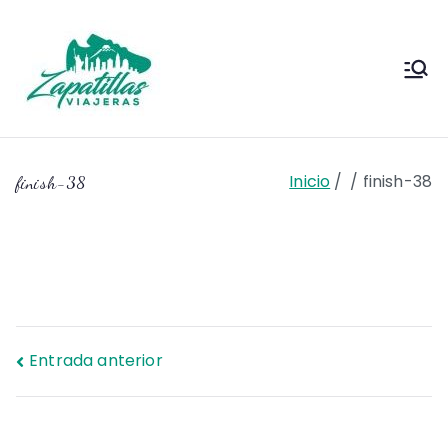
Saltar
al
contenido
Zapas
Zapas Viajeras viajes y
escapadas pa que te copies
Viajeras
Inicio
finish-38
finish-38
Navegación
Entrada anterior
de