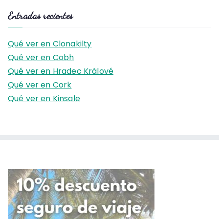
s
Entradas recientes
c
a
Qué ver en Clonakilty
r
Qué ver en Cobh
:
Qué ver en Hradec Králové
Qué ver en Cork
Qué ver en Kinsale