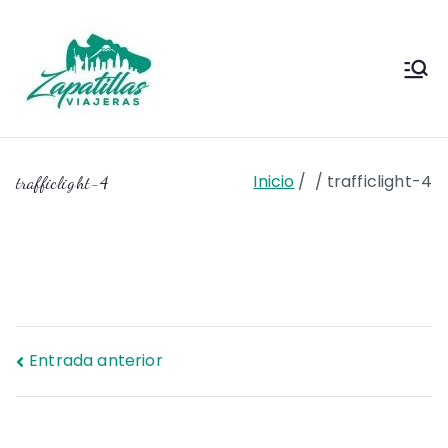
Saltar
al
contenido
Zapas
Zapas Viajeras viajes y
escapadas pa que te copies
Viajeras
Inicio
trafficlight-4
trafficlight-4
Navegación
Entrada anterior
de